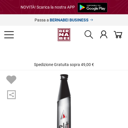
NOVITÀ! Scarica la nostra APP
Passa a
BERNABEI BUSINESS
Spedizione Gratuita sopra 49,00 €