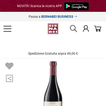
NOVITÀ! Scarica la nostra APP
Passa a
BERNABEI BUSINESS
Spedizione Gratuita sopra 49,00 €