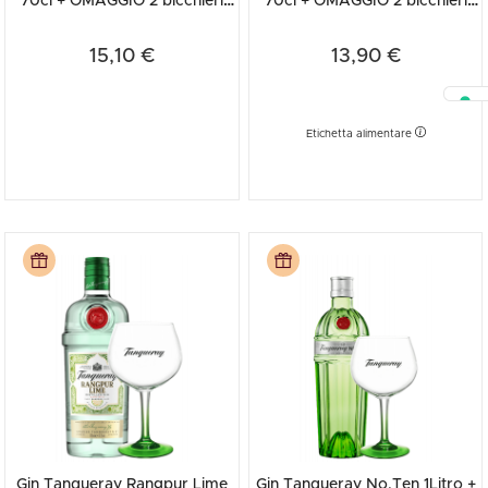
70cl + OMAGGIO 2 bicchieri
70cl + OMAGGIO 2 bicchieri
Tanqueray
Tanqueray
15,10 €
13,90 €
Etichetta alimentare
Gin Tanqueray Rangpur Lime
Gin Tanqueray No.Ten 1Litro +