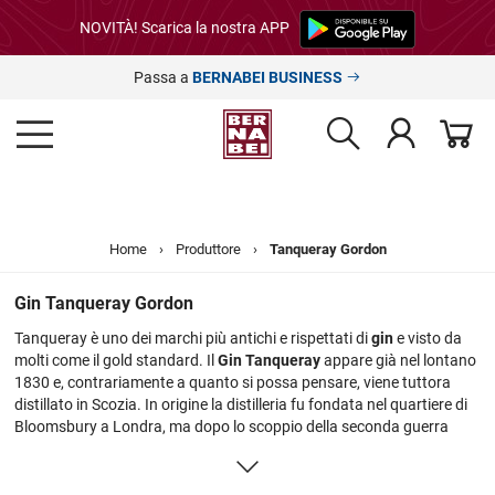
NOVITÀ! Scarica la nostra APP
Passa a
BERNABEI BUSINESS
Home
›
Produttore
›
Tanqueray Gordon
Gin Tanqueray Gordon
Tanqueray è uno dei marchi più antichi e rispettati di
gin
e visto da
molti come il gold standard. Il
Gin Tanqueray
appare già nel lontano
1830 e, contrariamente a quanto si possa pensare, viene tuttora
distillato in Scozia. In origine la distilleria fu fondata nel quartiere di
Bloomsbury a Londra, ma dopo lo scoppio della seconda guerra
mondiale, nel lontano 1941 la distilleria Tanqueray fu quasi
completamente distrutta, lasciando funzionali solamente poche
cose , tra cui un solo distillatore, “Old Tom”, tuttora in uso. Dal