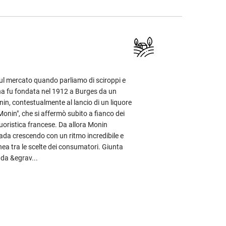
sul mercato quando parliamo di sciroppi e
ana fu fondata nel 1912 a Burges da un
n, contestualmente al lancio di un liquore
l Monin", che si affermò subito a fianco dei
quoristica francese. Da allora Monin
da crescendo con un ritmo incredibile e
ea tra le scelte dei consumatori. Giunta
nda &egrav...