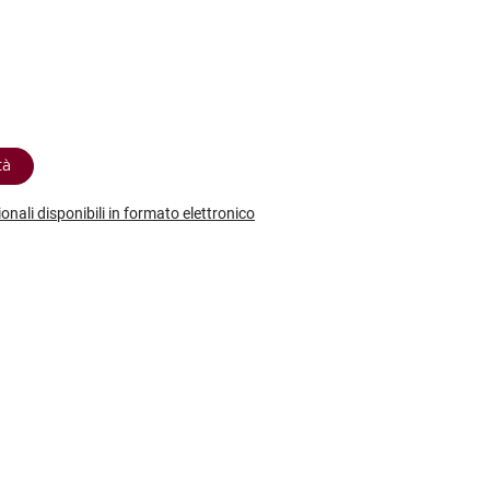
etodo
Vini Dessert
hochu
etodo Classico
Moscato
ermouth
etodo Charmat
Passito
tte le categorie »
etodo Ancestrale
Tutti i vini dessert »
tà
ionali disponibili in formato elettronico