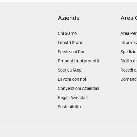
Azienda
Area C
Chi Siamo
Area Per
I nostri Store
Informaz
Spedizioni Run
Spedizio
Proponi i tuoi prodotti
Diritto d
Scarica l'App
Recedi o
Lavora con noi
Domande 
Convenzioni Aziendali
Regali Aziendali
Sostenibilità