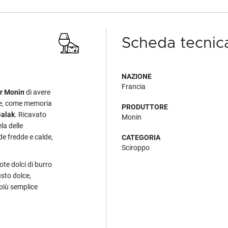
Scheda tecnic
NAZIONE
Francia
er Monin
di avere
se, come memoria
PRODUTTORE
alak
. Ricavato
Monin
la delle
e fredde e calde,
CATEGORIA
Sciroppo
te dolci di burro
sto dolce,
più semplice