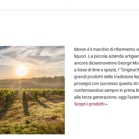
Monin è il marchio di riferimento 
liquori. La piccola azienda artigi
ancora diciannovenne George Moni
a base di lime e spezie, l' "Origina
grandi prodotti della tradizione li
proseguì con successo questa stra
confermandosi sempre in prima lin
alla terza generazione, oggi l'azie
Scopri i prodotti »