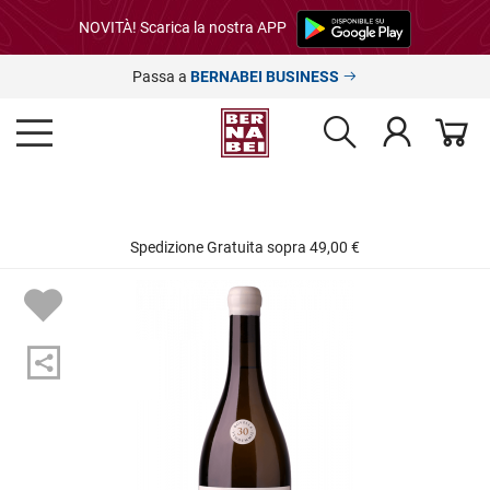
NOVITÀ! Scarica la nostra APP
Passa a
BERNABEI BUSINESS
Spedizione Gratuita sopra 49,00 €