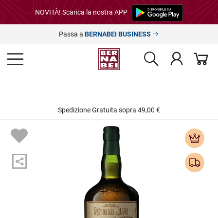
NOVITÀ! Scarica la nostra APP
Passa a
BERNABEI BUSINESS
Spedizione Gratuita sopra 49,00 €