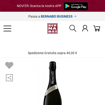
NOVITÀ! Scarica la nostra APP
Passa a
BERNABEI BUSINESS
Spedizione Gratuita sopra 49,00 €