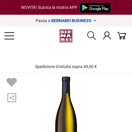
NOVITÀ! Scarica la nostra APP
Passa a
BERNABEI BUSINESS
Spedizione Gratuita sopra 49,00 €