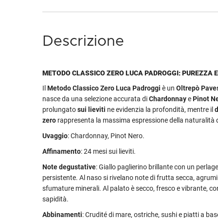
Descrizione
METODO CLASSICO ZERO LUCA PADROGGI: PUREZZA 
Il
Metodo Classico Zero Luca Padroggi
è un
Oltrepò Pav
nasce da una selezione accurata di
Chardonnay
e
Pinot N
prolungato
sui lieviti
ne evidenzia la profondità, mentre il
zero
rappresenta la massima espressione della naturalità d
Uvaggio
: Chardonnay, Pinot Nero.
Affinamento
: 24 mesi sui lieviti.
Note degustative
: Giallo paglierino brillante con un perlag
persistente. Al naso si rivelano note di frutta secca, agrumi
sfumature minerali. Al palato è secco, fresco e vibrante, c
sapidità.
Abbinamenti
: Crudité di mare, ostriche, sushi e piatti a bas