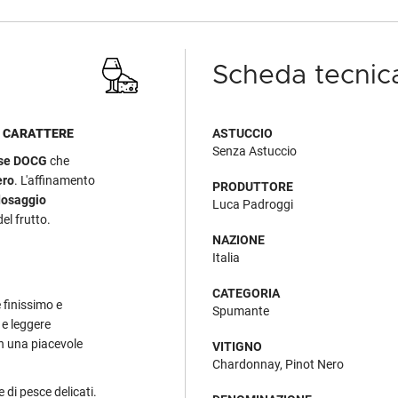
Scheda tecnic
E CARATTERE
ASTUCCIO
Senza Astuccio
ese DOCG
che
ero
. L'affinamento
PRODUTTORE
dosaggio
Luca Padroggi
el frutto.
NAZIONE
Italia
CATEGORIA
e finissimo e
Spumante
 e leggere
on una piacevole
VITIGNO
Chardonnay, Pinot Nero
e di pesce delicati.