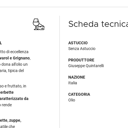
Scheda tecnic
L
ASTUCCIO
Senza Astuccio
tto di eccellenza
avarol e Grignano
,
PRODUTTORE
 dona all'olio un
Giuseppe Quintarelli
ia, tipica del
NAZIONE
Italia
o e fruttato, in
 erbette
CATEGORIA
aratterizzato da
Olio
o rende
ette, zuppe,
atile che