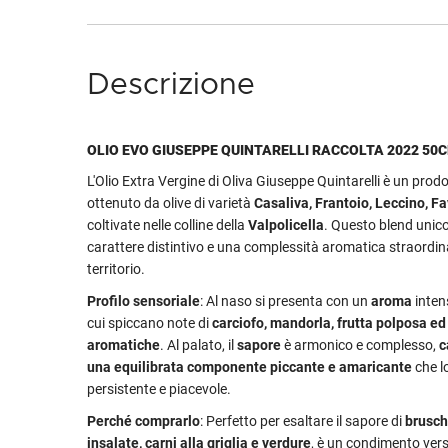
Descrizione
OLIO EVO GIUSEPPE QUINTARELLI RACCOLTA 2022 50C
L'Olio Extra Vergine di Oliva Giuseppe Quintarelli è un prodo
ottenuto da olive di varietà
Casaliva, Frantoio, Leccino, F
coltivate nelle colline della
Valpolicella
. Questo blend unico
carattere distintivo e una complessità aromatica straordinar
territorio.
Profilo sensoriale
: Al naso si presenta con un
aroma
intens
cui spiccano note di
carciofo, mandorla, frutta polposa ed
aromatiche
. Al palato, il
sapore
è armonico e complesso,
c
una equilibrata componente piccante e amaricante
che l
persistente e piacevole.
Perché comprarlo
: Perfetto per esaltare il sapore di
brusch
insalate, carni alla griglia e verdure
, è un condimento vers