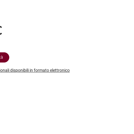
etodo
Vini Dessert
hochu
etodo Classico
Moscato
ermouth
etodo Charmat
Passito
tte le categorie »
€
etodo Ancestrale
Tutti i vini dessert »
tà
ionali disponibili in formato elettronico