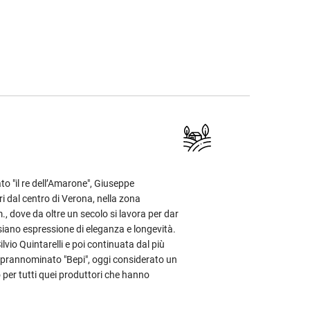
to "il re dell’Amarone", Giuseppe
ri dal centro di Verona, nella zona
., dove da oltre un secolo si lavora per dar
 siano espressione di eleganza e longevità.
Silvio Quintarelli e poi continuata dal più
soprannominato "Bepi", oggi considerato un
o per tutti quei produttori che hanno