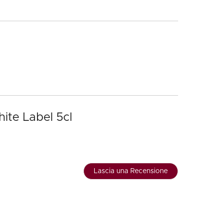
ite Label 5cl
Lascia una Recensione