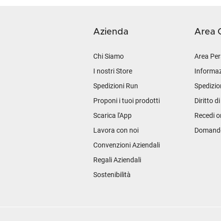
Azienda
Area C
Chi Siamo
Area Per
I nostri Store
Informaz
Spedizioni Run
Spedizio
Proponi i tuoi prodotti
Diritto d
Scarica l'App
Recedi o
Lavora con noi
Domande 
Convenzioni Aziendali
Regali Aziendali
Sostenibilità