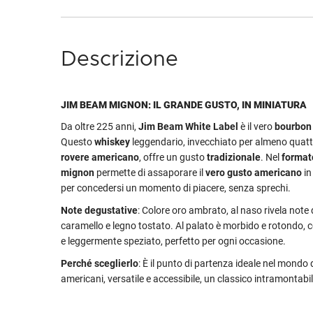
Descrizione
JIM BEAM MIGNON: IL GRANDE GUSTO, IN MINIATURA
Da oltre 225 anni,
Jim Beam White Label
è il vero
bourbon
Questo
whiskey
leggendario, invecchiato per almeno quatt
rovere americano
, offre un gusto
tradizionale
. Nel
format
mignon
permette di assaporare il
vero gusto americano
in
per concedersi un momento di piacere, senza sprechi.
Note degustative
: Colore oro ambrato, al naso rivela note d
caramello e legno tostato. Al palato è morbido e rotondo, c
e leggermente speziato, perfetto per ogni occasione.
Perché sceglierlo
: È il punto di partenza ideale nel mondo de
americani, versatile e accessibile, un classico intramontabil