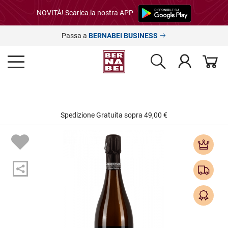
NOVITÀ! Scarica la nostra APP
Passa a
BERNABEI BUSINESS
Spedizione Gratuita sopra 49,00 €