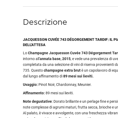
Descrizione
JACQUESSON CUVÉE 743 DÉGORGEMENT TARDIF: IL P
DELL'ATTESA
Lo
Champagne Jacquesson Cuvée 743 Dégorgement Tar
intorno all'
annata base, 2015
, e vede una prevalenza di uv
completata da una selezione di vini di riserva provenienti d
735. Questo
champagne extra brut
è un capolavoro di equi
dal lungo affinamento di
89 mesi sui lieviti.
Uvaggio:
Pinot Noir, Chardonnay, Meunier.
Affinamento:
89 mesi sui lieviti.
Note degustative
: Dorato brillante e un perlage fine e pers
note complesse di agrumi maturi, frutta secca, brioche e u
Al palato, è vivace e avvolgente, con una freschezza vibrant