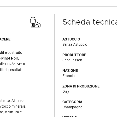
Scheda tecnic
IACERE
ASTUCCIO
Senza Astuccio
dif
è costruito
PRODUTTORE
e
Pinot Noir
,
Jacquesson
alle Cuvée 742 a
librio, esaltato
NAZIONE
Francia
ZONA DI PRODUZIONE
Dizy
istente. Al naso
CATEGORIA
n tocco minerale.
Champagne
e, struttura e