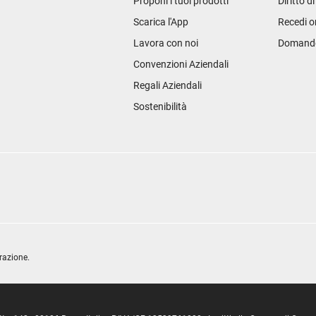
Proponi i tuoi prodotti
Diritto d
Scarica l'App
Recedi o
Lavora con noi
Domande 
Convenzioni Aziendali
Regali Aziendali
Sostenibilità
razione.