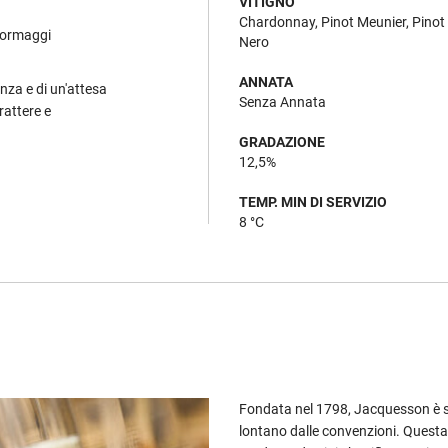
VITIGNO
Chardonnay, Pinot Meunier, Pinot
 formaggi
Nero
ANNATA
lenza e di un'attesa
Senza Annata
rattere e
GRADAZIONE
12,5%
TEMP. MIN DI SERVIZIO
8 °C
Fondata nel 1798, Jacquesson è s
lontano dalle convenzioni. Quest