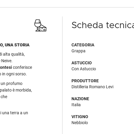
Scheda tecnic
O, UNA STORIA
CATEGORIA
Grappa
i alta qualità,
e Neive.
ASTUCCIO
montesi
conferisce
Con Astuccio
o in ogni sorso.
PRODUTTORE
a un profumo
Distilleria Romano Levi
 palato è morbida,
 che
NAZIONE
Italia
di una terra a un
VITIGNO
Nebbiolo