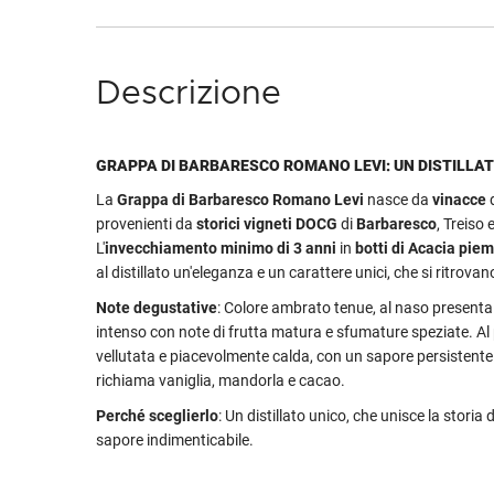
Descrizione
GRAPPA DI BARBARESCO ROMANO LEVI: UN DISTILLAT
La
Grappa di Barbaresco Romano Levi
nasce da
vinacce
d
provenienti da
storici vigneti DOCG
di
Barbaresco
, Treiso 
L'
invecchiamento minimo di 3 anni
in
botti di Acacia pie
al distillato un'eleganza e un carattere unici, che si ritrovan
Note degustative
: Colore ambrato tenue, al naso present
intenso con note di frutta matura e sfumature speziate. Al
vellutata e piacevolmente calda, con un sapore persistente
richiama vaniglia, mandorla e cacao.
Perché sceglierlo
: Un distillato unico, che unisce la storia 
sapore indimenticabile.