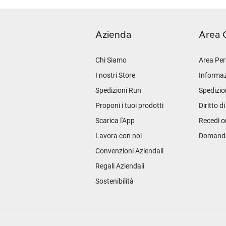
Azienda
Area C
Chi Siamo
Area Per
I nostri Store
Informaz
Spedizioni Run
Spedizio
Proponi i tuoi prodotti
Diritto d
Scarica l'App
Recedi o
Lavora con noi
Domande 
Convenzioni Aziendali
Regali Aziendali
Sostenibilità