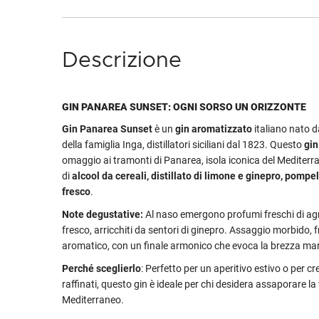
Descrizione
GIN PANAREA SUNSET: OGNI SORSO UN ORIZZONTE
Gin Panarea Sunset
è un
gin aromatizzato
italiano nato d
della famiglia Inga, distillatori siciliani dal 1823. Questo
gin
omaggio ai tramonti di Panarea, isola iconica del Mediter
di
alcool da cereali, distillato di limone e ginepro, pompe
fresco
.
Note degustative:
Al naso emergono profumi freschi di agr
fresco, arricchiti da sentori di ginepro. Assaggio morbido, 
aromatico, con un finale armonico che evoca la brezza mar
Perché sceglierlo
: Perfetto per un aperitivo estivo o per cr
raffinati, questo gin è ideale per chi desidera assaporare l
Mediterraneo.