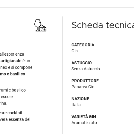
Scheda tecnic
CATEGORIA
Gin
all'esperienza
 artigianale
è un
ASTUCCIO
raneo e si compone
Senza Astuccio
lmo e basilico
PRODUTTORE
Panarea Gin
umi e basilico
fresco e
NAZIONE
ina.
Italia
eare cocktail
VARIETÀ GIN
a vera essenza del
Aromatizzato