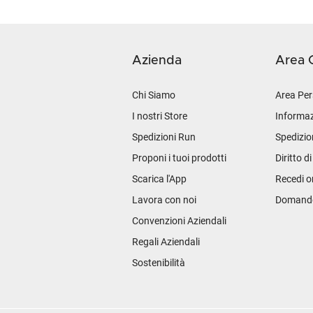
Azienda
Area C
Chi Siamo
Area Per
I nostri Store
Informaz
Spedizioni Run
Spedizio
Proponi i tuoi prodotti
Diritto d
Scarica l'App
Recedi o
Lavora con noi
Domande 
Convenzioni Aziendali
Regali Aziendali
Sostenibilità