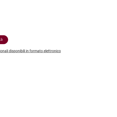
etodo
Vini Dessert
hochu
etodo Classico
Moscato
ermouth
etodo Charmat
Passito
tte le categorie »
etodo Ancestrale
Tutti i vini dessert »
tà
ionali disponibili in formato elettronico