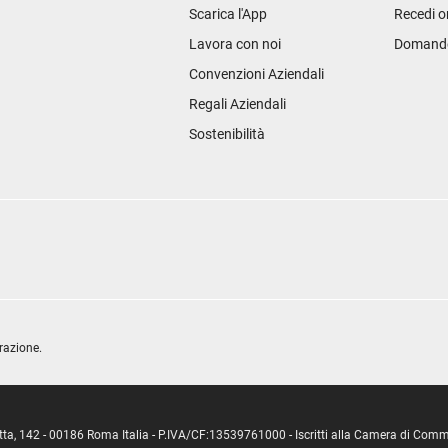
Scarica l'App
Recedi o
Lavora con noi
Domande 
Convenzioni Aziendali
Regali Aziendali
Sostenibilità
razione.
ipetta, 142 - 00186 Roma Italia - P.IVA/CF:13539761000 - Iscritti alla Camera di C