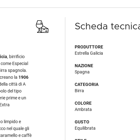
Scheda tecnic
PRODUTTORE
Estrella Galicia
icia
, birrificio
, come Especial
NAZIONE
birra spagnola.
Spagna
 creano la
1906
ella città di A
CATEGORIA
Birra
olo del tipo
erie prime e un
COLORE
Extra
Ambrata
to limpido e
GUSTO
Equilibrata
o nel quale gli
caramello e caffè