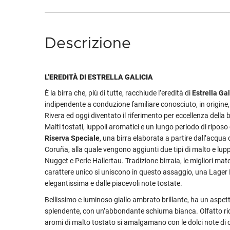
Descrizione
L’EREDITÀ DI ESTRELLA GALICIA
È la birra che, più di tutte, racchiude l’eredità di
Estrella Gal
indipendente a conduzione familiare conosciuto, in origine
Rivera ed oggi diventato il riferimento per eccellenza della 
Malti tostati, luppoli aromatici e un lungo periodo di riposo
Riserva Speciale
, una birra elaborata a partire dall’acqua d
Coruña, alla quale vengono aggiunti due tipi di malto e lupp
Nugget e Perle Hallertau. Tradizione birraia, le migliori mat
carattere unico si uniscono in questo assaggio, una Lager 
elegantissima e dalle piacevoli note tostate.
Bellissimo e luminoso giallo ambrato brillante, ha un aspet
splendente, con un’abbondante schiuma bianca. Olfatto ricc
aromi di malto tostato si amalgamano con le dolci note di 