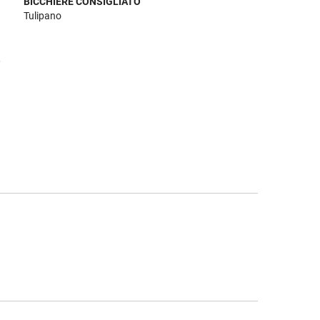
BICCHIERE CONSIGLIATO
Tulipano
,