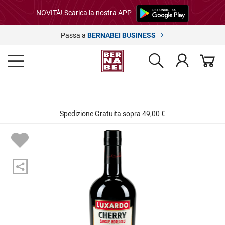
NOVITÀ! Scarica la nostra APP
Passa a
BERNABEI BUSINESS
Spedizione Gratuita sopra 49,00 €