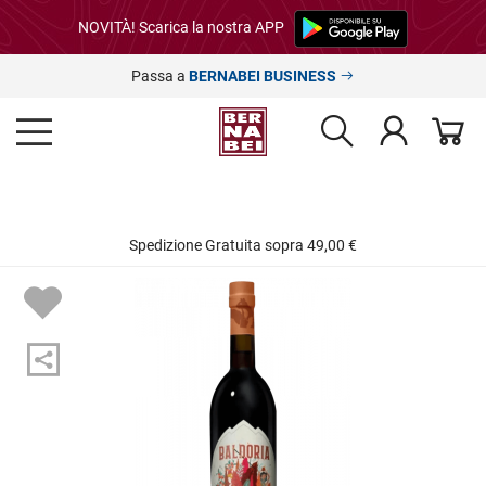
NOVITÀ! Scarica la nostra APP
Passa a
BERNABEI BUSINESS
Spedizione Gratuita sopra 49,00 €