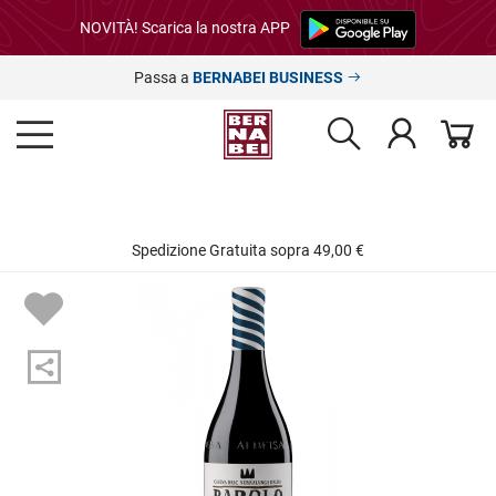
NOVITÀ! Scarica la nostra APP
Passa a
BERNABEI BUSINESS
Spedizione Gratuita sopra 49,00 €