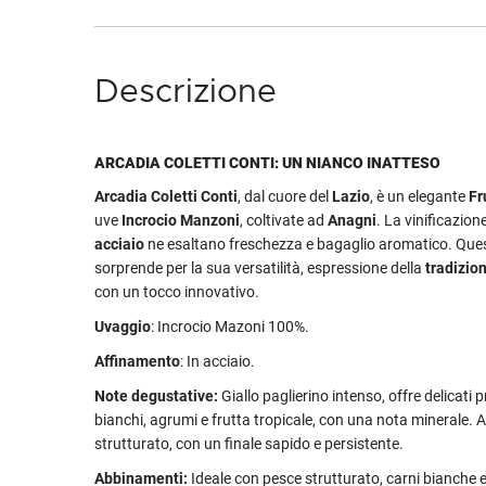
Descrizione
ARCADIA COLETTI CONTI: UN NIANCO INATTESO
Arcadia Coletti Conti
, dal cuore del
Lazio
, è un elegante
Fr
uve
Incrocio Manzoni
, coltivate ad
Anagni
. La vinificazion
acciaio
ne esaltano freschezza e bagaglio aromatico. Qu
sorprende per la sua versatilità, espressione della
tradizion
con un tocco innovativo.
Uvaggio
: Incrocio Mazoni 100%.
Affinamento
: In acciaio.
Note degustative:
Giallo paglierino intenso, offre delicati p
bianchi, agrumi e frutta tropicale, con una nota minerale. A
strutturato, con un finale sapido e persistente.
Abbinamenti:
Ideale con pesce strutturato, carni bianche 