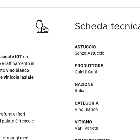
Scheda tecnic
ASTUCCIO
Senza Astuccio
usinate IGT
da
e e l'affinamento in
PRODUTTORE
esto
vino bianco
Coletti Conti
e vinicola laziale
NAZIONE
Italia
CATEGORIA
Vino Bianco
rofumi di fiori
l palato è fresco e
VITIGNO
Vari, Varietà
e formaggi medi.