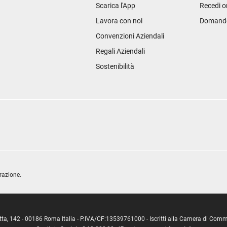
Scarica l'App
Recedi o
Lavora con noi
Domande 
Convenzioni Aziendali
Regali Aziendali
Sostenibilità
razione.
ipetta, 142 - 00186 Roma Italia - P.IVA/CF:13539761000 - Iscritti alla Camera di C