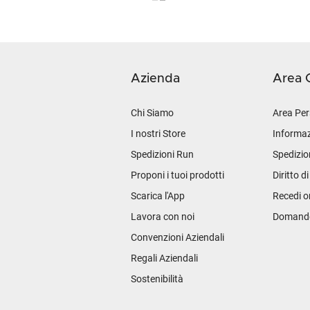
Azienda
Area C
Chi Siamo
Area Per
I nostri Store
Informaz
Spedizioni Run
Spedizio
Proponi i tuoi prodotti
Diritto d
Scarica l'App
Recedi o
Lavora con noi
Domande 
Convenzioni Aziendali
Regali Aziendali
Sostenibilità