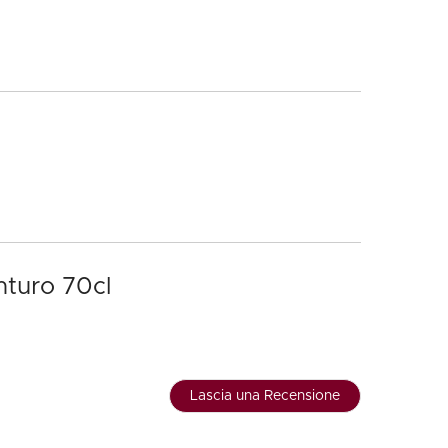
nturo 70cl
Lascia una Recensione