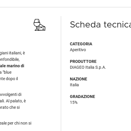
Scheda tecnic
CATEGORIA
Aperitivo
iani italiani, è
onfondibile,
PRODUTTORE
ale marino di
DIAGEO Italia S.p.A.
a "blue
nte dopo il
NAZIONE
Italia
vvolgenti di
GRADAZIONE
li. Al palato, è
15%
rato che si
deale per chi non si