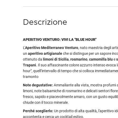
Descrizione
APERITIVO VENTURO: VIVI LA "BLUE HOUR"
L'
Aperitivo Mediterraneo Venturo
, nato maestria degli artig
un
aperitivo artigianale
che si distingue per un sapore inc
ottenuto da
limoni di Sicilia
,
rosmarino
,
camomilla blu
e
s
Trapani
. Il suo affascinante colore azzurro intenso evoca l
hour", quell’intervallo di tempo che si colloca immediatame
tramonto
Note degustative:
Ammaliante alla vista, mostra profumi a
limoni, note balsamiche di rosmarino e delicati sentori florea
fresco, sapido e piacevolmente amaro, con un gusto equilib
chiude con il tocco minerale.
Perché sceglierlo:
Un prodotto di alta qualità
,
l'aperitivo i
accontenta e cerca un cocktail estivo.