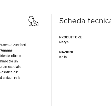
Scheda tecnic
PRODUTTORE
Naty's
00% senza zuccheri
’
Ananas
NAZIONE
iente, oltre che
Italia
hiare tra un
ssere mescolato
 esotica alle
d arricchire la