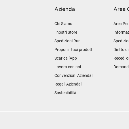
Azienda
Area C
Chi Siamo
Area Per
I nostri Store
Informaz
Spedizioni Run
Spedizio
Proponi i tuoi prodotti
Diritto d
Scarica l'App
Recedi o
Lavora con noi
Domande 
Convenzioni Aziendali
Regali Aziendali
Sostenibilità