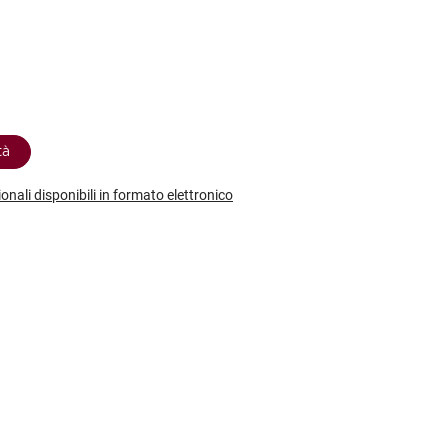
etodo
Vini Dessert
hochu
etodo Classico
Moscato
ermouth
etodo Charmat
Passito
tte le categorie »
etodo Ancestrale
Tutti i vini dessert »
tà
ionali disponibili in formato elettronico