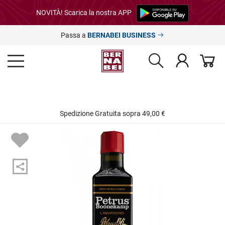
NOVITÀ! Scarica la nostra APP
Passa a
BERNABEI BUSINESS
Spedizione Gratuita sopra 49,00 €