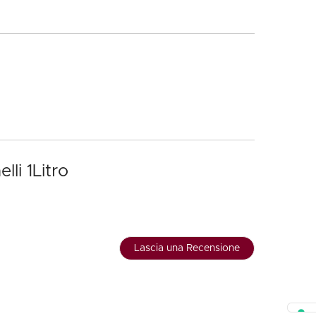
li 1Litro
Lascia una Recensione