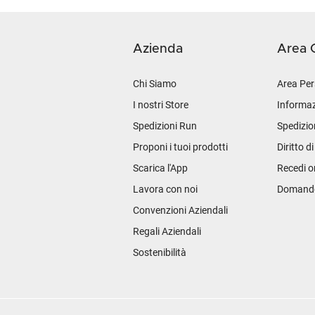
Azienda
Area C
Chi Siamo
Area Per
I nostri Store
Informaz
Spedizioni Run
Spedizio
Proponi i tuoi prodotti
Diritto d
Scarica l'App
Recedi o
Lavora con noi
Domande 
Convenzioni Aziendali
Regali Aziendali
Sostenibilità