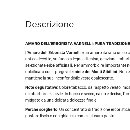
Descrizione
AMARO DELL’ERBORISTA VARNELLI: PURA TRADIZIONE
L'
Amaro dell’Erborista Varnelli
è un amaro italiano unico 
antico decotto, su fuoco a legna, di china, genziana, rabarb
selezionate
erbe officinali
. Per ammorbidire l'importante 
dolcificato con il pregevole
miele dei Monti Sibillini
. Non e
mantiene la sua inconfondibile veste opalescente.
Note degustative
: Colore tabacco, dall'aspetto velato, mos
di rabarbaro e spezie. In bocca è secco, caldo e deciso; l'am
mitigato da una delicata dolcezza finale.
Perché sceglierlo
: Un concentrato di tradizione erboristica
gustare liscio o con ghiaccio come chiusura pasto.