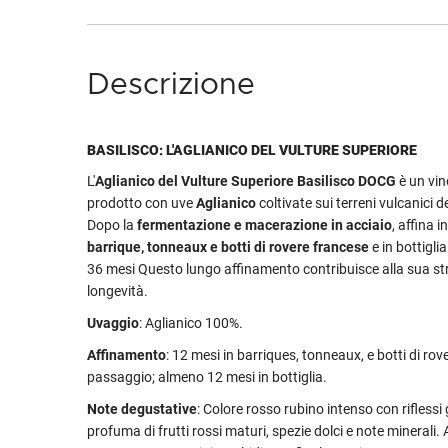
Descrizione
BASILISCO: L'AGLIANICO DEL VULTURE SUPERIORE
L'
Aglianico del Vulture Superiore Basilisco DOCG
è un vin
prodotto con uve
Aglianico
coltivate sui terreni vulcanici d
Dopo la
fermentazione e macerazione in acciaio
, affina i
barrique, tonneaux e botti di rovere francese
e in bottigli
36 mesi Questo lungo affinamento contribuisce alla sua st
longevità.
Uvaggio
: Aglianico 100%.
Affinamento
: 12 mesi in barriques, tonneaux, e botti di rovere 
passaggio; almeno 12 mesi in bottiglia.
Note degustative
: Colore rosso rubino intenso con riflessi
profuma di frutti rossi maturi, spezie dolci e note minerali. 