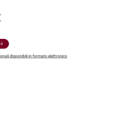
etodo
Vini Dessert
hochu
etodo Classico
Moscato
ermouth
€
etodo Charmat
Passito
tte le categorie »
etodo Ancestrale
Tutti i vini dessert »
tà
ionali disponibili in formato elettronico