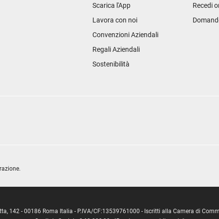
Scarica l'App
Recedi o
Lavora con noi
Domande 
Convenzioni Aziendali
Regali Aziendali
Sostenibilità
razione.
ipetta, 142 - 00186 Roma Italia - P.IVA/CF:13539761000 - Iscritti alla Camera di C