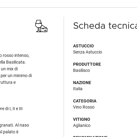
Scheda tecnic
ASTUCCIO
Senza Astuccio
o rosso intenso,
ella Basilicata.
PRODUTTORE
n un mix di
Basilisco
a per un minimo di
ruttura e
NAZIONE
Italia
CATEGORIA
Vino Rosso
di I, II e III
VITIGNO
 granati. Al naso
Aglianico
Al palato è