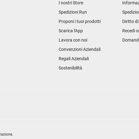
I nostri Store
Informaz
Spedizioni Run
Spedizio
Proponi i tuoi prodotti
Diritto d
Scarica l'App
Recedi o
Lavora con noi
Domande 
Convenzioni Aziendali
Regali Aziendali
Sostenibilità
razione.