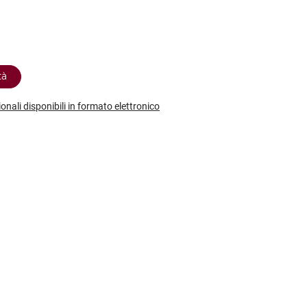
etodo
Vini Dessert
hochu
etodo Classico
Moscato
ermouth
etodo Charmat
Passito
tte le categorie »
etodo Ancestrale
Tutti i vini dessert »
tà
ionali disponibili in formato elettronico