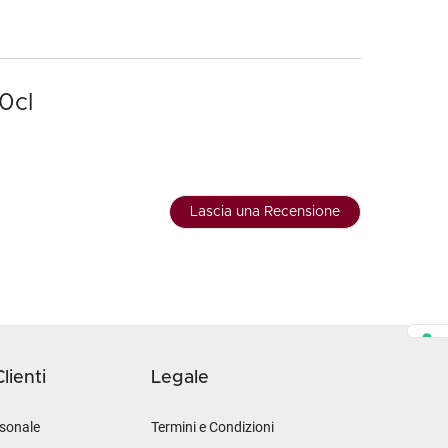
0cl
Lascia una Recensione
lienti
Legale
sonale
Termini e Condizioni