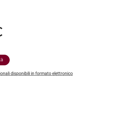
etodo
Vini Dessert
hochu
etodo Classico
Moscato
ermouth
etodo Charmat
Passito
tte le categorie »
€
etodo Ancestrale
Tutti i vini dessert »
tà
ionali disponibili in formato elettronico