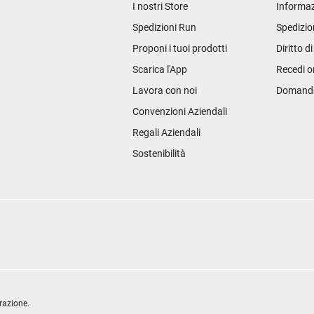
I nostri Store
Informaz
Spedizioni Run
Spedizio
Proponi i tuoi prodotti
Diritto d
Scarica l'App
Recedi o
Lavora con noi
Domande 
Convenzioni Aziendali
Regali Aziendali
Sostenibilità
razione.