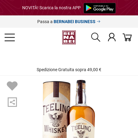
NOVITÀ! Scarica la nostra APP
Passa a
BERNABEI BUSINESS
Spedizione Gratuita sopra 49,00 €