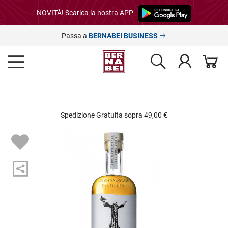
NOVITÀ! Scarica la nostra APP
Passa a
BERNABEI BUSINESS
Spedizione Gratuita sopra 49,00 €