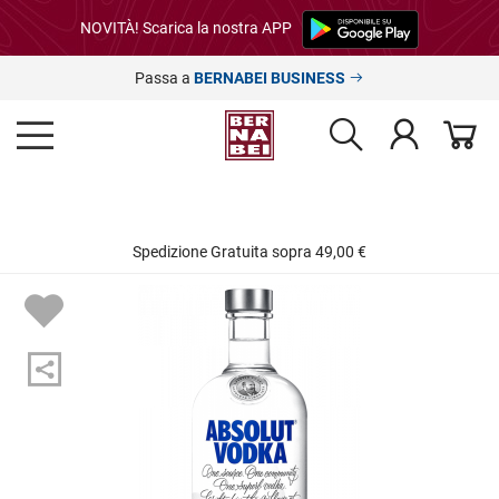
NOVITÀ! Scarica la nostra APP
Passa a
BERNABEI BUSINESS
Spedizione Gratuita sopra 49,00 €