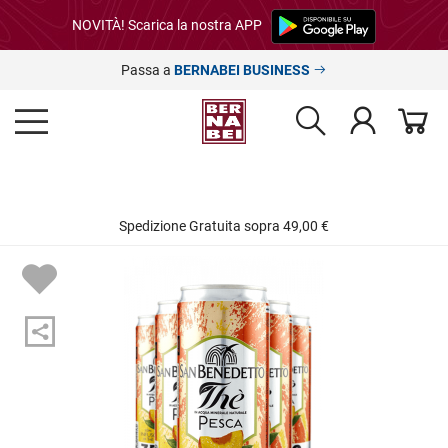
NOVITÀ! Scarica la nostra APP
Passa a
BERNABEI BUSINESS
Spedizione Gratuita sopra 49,00 €