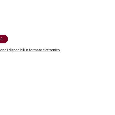
etodo
Vini Dessert
hochu
etodo Classico
Moscato
ermouth
etodo Charmat
Passito
tte le categorie »
etodo Ancestrale
Tutti i vini dessert »
tà
ionali disponibili in formato elettronico