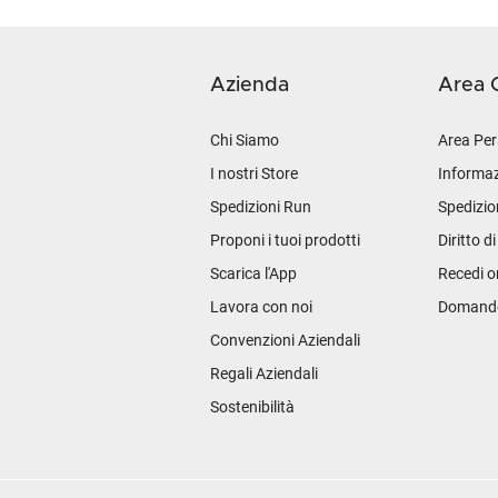
Azienda
Area C
Chi Siamo
Area Per
I nostri Store
Informaz
Spedizioni Run
Spedizio
Proponi i tuoi prodotti
Diritto d
Scarica l'App
Recedi o
Lavora con noi
Domande 
Convenzioni Aziendali
Regali Aziendali
Sostenibilità