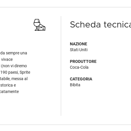
Scheda tecnic
NAZIONE
Stati Uniti
 da sempre una
a vivace
PRODUTTORE
i (non vi diremo
Coca-Cola
e 190 paesi, Sprite
tabile, messa al
CATEGORIA
Bibita
storica e
licatamente