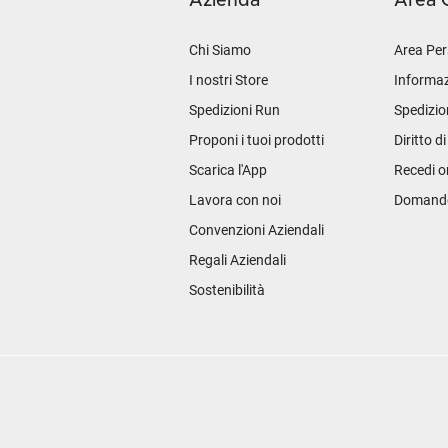
Azienda
Area C
Chi Siamo
Area Per
I nostri Store
Informaz
Spedizioni Run
Spedizio
Proponi i tuoi prodotti
Diritto d
Scarica l'App
Recedi o
Lavora con noi
Domande 
Convenzioni Aziendali
Regali Aziendali
Sostenibilità