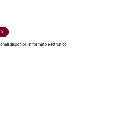
etodo
Vini Dessert
hochu
etodo Classico
Moscato
ermouth
etodo Charmat
Passito
tte le categorie »
etodo Ancestrale
Tutti i vini dessert »
tà
ionali disponibili in formato elettronico