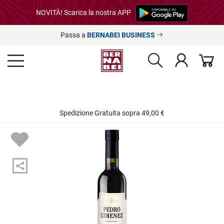
NOVITÀ! Scarica la nostra APP
Passa a
BERNABEI BUSINESS
Spedizione Gratuita sopra 49,00 €