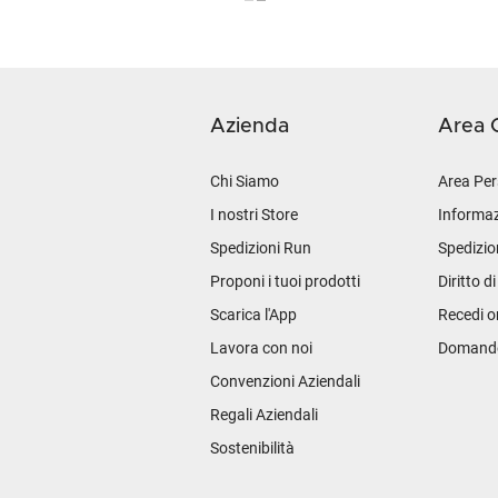
Azienda
Area C
Chi Siamo
Area Per
I nostri Store
Informaz
Spedizioni Run
Spedizio
Proponi i tuoi prodotti
Diritto d
Scarica l'App
Recedi o
Lavora con noi
Domande 
Convenzioni Aziendali
Regali Aziendali
Sostenibilità