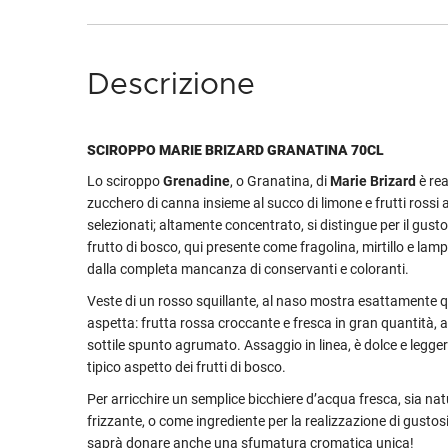
Descrizione
SCIROPPO MARIE BRIZARD GRANATINA 70CL
Lo sciroppo
Grenadine
, o Granatina, di
Marie Brizard
è rea
zucchero di canna insieme al succo di limone e frutti ross
selezionati; altamente concentrato, si distingue per il gust
frutto di bosco, qui presente come fragolina, mirtillo e lam
dalla completa mancanza di conservanti e coloranti.
Veste di un rosso squillante, al naso mostra esattamente qu
aspetta: frutta rossa croccante e fresca in gran quantità, a
sottile spunto agrumato. Assaggio in linea, è dolce e legge
tipico aspetto dei frutti di bosco.
Per arricchire un semplice bicchiere d’acqua fresca, sia nat
frizzante, o come ingrediente per la realizzazione di gustosi 
saprà donare anche una sfumatura cromatica unica!