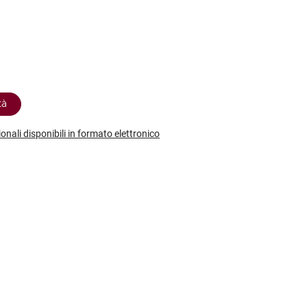
etodo
Vini Dessert
hochu
etodo Classico
Moscato
ermouth
etodo Charmat
Passito
tte le categorie »
etodo Ancestrale
Tutti i vini dessert »
tà
ionali disponibili in formato elettronico