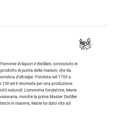
rancese di liquori e distillati, conosciuto in
, prodotto di punta della maison, che da
uoristica d'oltralpe. Fondata nel 1755 a
re 150 ed è rinomata per una produzione
dotti naturali. L'omonima fondatrice, Marie
visionaria, nonchè la prima Master Distiller
etenze in materia, Marie ha dato vita ad