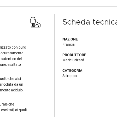
Scheda tecnic
NAZIONE
Francia
lizzato con puro
i accuratamente
PRODUTTORE
o autentico del
Marie Brizard
pone, esaltato
CATEGORIA
Sciroppo
ello che ci si
rricchita da un
rmente acidulo,
urale che
cocktail, ai quali