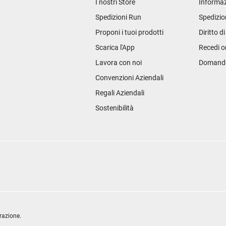
I nostri Store
Informaz
Spedizioni Run
Spedizio
Proponi i tuoi prodotti
Diritto d
Scarica l'App
Recedi o
Lavora con noi
Domande 
Convenzioni Aziendali
Regali Aziendali
Sostenibilità
razione.