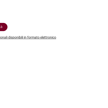
etodo
Vini Dessert
hochu
etodo Classico
Moscato
ermouth
etodo Charmat
Passito
tte le categorie »
etodo Ancestrale
Tutti i vini dessert »
tà
ionali disponibili in formato elettronico