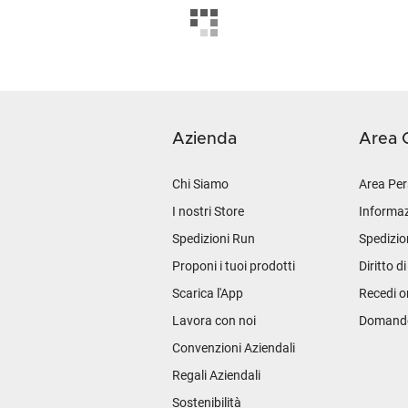
Azienda
Area C
Chi Siamo
Area Per
I nostri Store
Informaz
Spedizioni Run
Spedizio
Proponi i tuoi prodotti
Diritto d
Scarica l'App
Recedi o
Lavora con noi
Domande 
Convenzioni Aziendali
Regali Aziendali
Sostenibilità