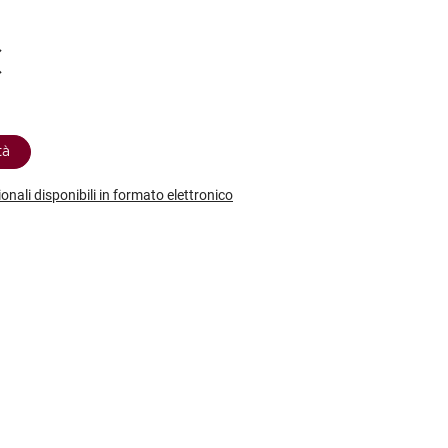
etodo
Vini Dessert
hochu
etodo Classico
Moscato
ermouth
€
etodo Charmat
Passito
tte le categorie »
etodo Ancestrale
Tutti i vini dessert »
tà
ionali disponibili in formato elettronico