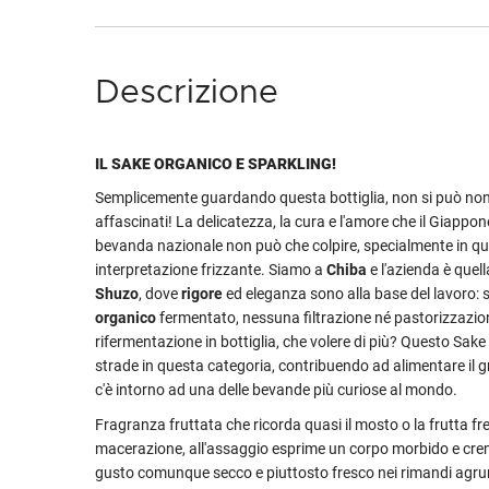
Descrizione
IL SAKE ORGANICO E SPARKLING!
Semplicemente guardando questa bottiglia, non si può no
affascinati! La delicatezza, la cura e l'amore che il Giappon
bevanda nazionale non può che colpire, specialmente in q
interpretazione frizzante. Siamo a
Chiba
e l'azienda è quell
Shuzo
, dove
rigore
ed eleganza sono alla base del lavoro: 
organico
fermentato, nessuna filtrazione né pastorizzazio
rifermentazione in bottiglia, che volere di più? Questo Sake
strade in questa categoria, contribuendo ad alimentare il 
c'è intorno ad una delle bevande più curiose al mondo.
Fragranza fruttata che ricorda quasi il mosto o la frutta fr
macerazione, all'assaggio esprime un corpo morbido e cr
gusto comunque secco e piuttosto fresco nei rimandi agru