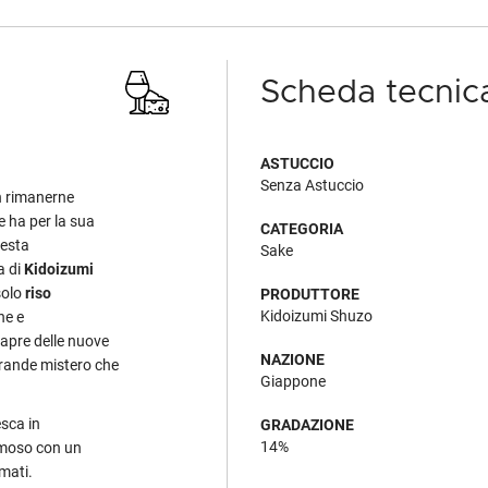
Scheda tecnic
ASTUCCIO
Senza Astuccio
n rimanerne
e ha per la sua
CATEGORIA
uesta
Sake
a di
Kidoizumi
solo
riso
PRODUTTORE
Kidoizumi Shuzo
ne e
 apre delle nuove
NAZIONE
grande mistero che
Giappone
esca in
GRADAZIONE
14%
emoso con un
mati.