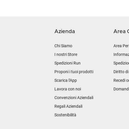
Azienda
Area C
Chi Siamo
Area Per
I nostri Store
Informaz
Spedizioni Run
Spedizio
Proponi i tuoi prodotti
Diritto d
Scarica l'App
Recedi o
Lavora con noi
Domande 
Convenzioni Aziendali
Regali Aziendali
Sostenibilità