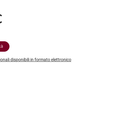
etodo
Vini Dessert
hochu
etodo Classico
Moscato
ermouth
€
etodo Charmat
Passito
tte le categorie »
etodo Ancestrale
Tutti i vini dessert »
tà
ionali disponibili in formato elettronico