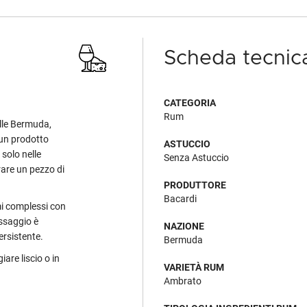
Scheda tecnic
CATEGORIA
Rum
lle Bermuda,
 un prodotto
ASTUCCIO
olo nelle
Senza Astuccio
rare un pezzo di
PRODUTTORE
Bacardi
mi complessi con
assaggio è
NAZIONE
ersistente.
Bermuda
are liscio o in
VARIETÀ RUM
Ambrato