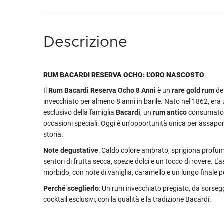
Descrizione
RUM BACARDI RESERVA OCHO: L'ORO NASCOSTO
Il
Rum Bacardi Reserva Ocho 8 Anni
è un
rare gold rum
de
invecchiato per almeno 8 anni in barile. Nato nel 1862, era
esclusivo della famiglia
Bacardi
, un
rum antico
consumato s
occasioni speciali. Oggi è un'opportunità unica per assapo
storia.
Note degustative
: Caldo colore ambrato, sprigiona profu
sentori di frutta secca, spezie dolci e un tocco di rovere. L'
morbido, con note di vaniglia, caramello e un lungo finale p
Perché sceglierlo
: Un rum invecchiato pregiato, da sorseggi
cocktail esclusivi, con la qualità e la tradizione Bacardi.