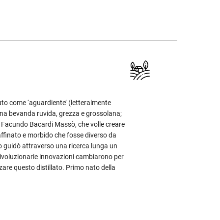
uto come ‘aguardiente’ (letteralmente
una bevanda ruvida, grezza e grossolana;
 Facundo Bacardi Massò, che volle creare
affinato e morbido che fosse diverso da
 lo guidò attraverso una ricerca lunga un
rivoluzionarie innovazioni cambiarono per
zare questo distillato. Primo nato della