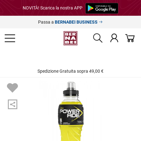
NOVITÀ! Scarica la nostra APP
Passa a
BERNABEI BUSINESS
Spedizione Gratuita sopra 49,00 €