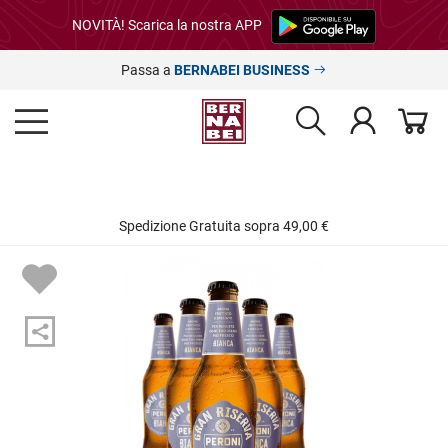
NOVITÀ! Scarica la nostra APP
Passa a
BERNABEI BUSINESS
Spedizione Gratuita sopra 49,00 €