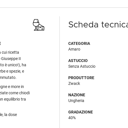
Scheda tecnic
E
CATEGORIA
Amaro
a cui ricetta
e Giuseppe II
ASTUCCIO
to è unico!), ha
Senza Astuccio
rbe e spezie, e
 immutato.
PRODUTTORE
Zwack
rugne e more in
eziate come chiodi
NAZIONE
n equilibrio tra
Ungheria
GRADAZIONE
le, la dose
40%