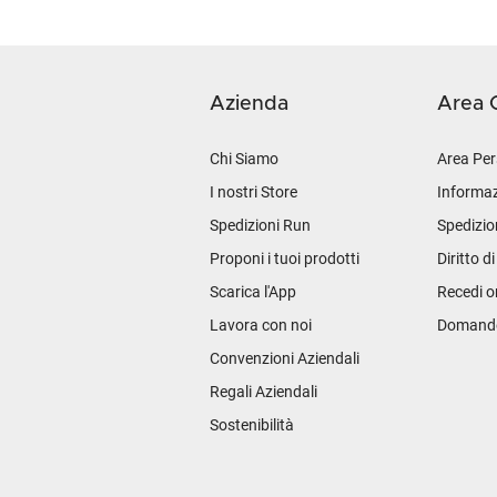
Azienda
Area C
Chi Siamo
Area Per
I nostri Store
Informaz
Spedizioni Run
Spedizio
Proponi i tuoi prodotti
Diritto d
Scarica l'App
Recedi o
Lavora con noi
Domande 
Convenzioni Aziendali
Regali Aziendali
Sostenibilità