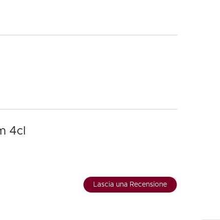
m 4cl
Lascia una Recensione