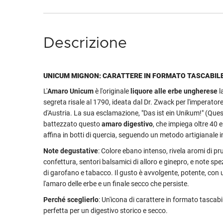
Descrizione
UNICUM MIGNON: CARATTERE IN FORMATO TASCABIL
L'
Amaro Unicum
è l'originale
liquore alle erbe ungherese
l
segreta risale al 1790, ideata dal Dr. Zwack per l'imperator
d'Austria. La sua esclamazione, "Das ist ein Unikum!" (Ques
battezzato questo
amaro digestivo
, che impiega oltre 40 e
affina in botti di quercia, seguendo un metodo artigianale
Note degustative
: Colore ebano intenso, rivela aromi di p
confettura, sentori balsamici di alloro e ginepro, e note sp
di garofano e tabacco. Il gusto è avvolgente, potente, con u
l'amaro delle erbe e un finale secco che persiste.
Perché sceglierlo
: Un'icona di carattere in formato tascabi
perfetta per un digestivo storico e secco.