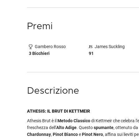
Premi
Gambero Rosso
James Suckling
3 Bicchieri
91
Descrizione
ATHESIS: IL BRUT DI KETTMEIR
Athesis Brut è il
Metodo Classico
di Kettmeir che celebra l'
freschezza dell'
Alto Adige
. Questo
spumante
, ottenuto da
Chardonnay
,
Pinot Bianco
e
Pinot Nero
, affina sui lieviti p