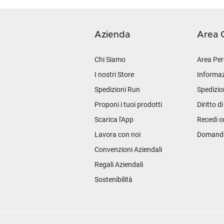
Azienda
Area C
Chi Siamo
Area Per
I nostri Store
Informaz
Spedizioni Run
Spedizio
Proponi i tuoi prodotti
Diritto d
Scarica l'App
Recedi o
Lavora con noi
Domande 
Convenzioni Aziendali
Regali Aziendali
Sostenibilità