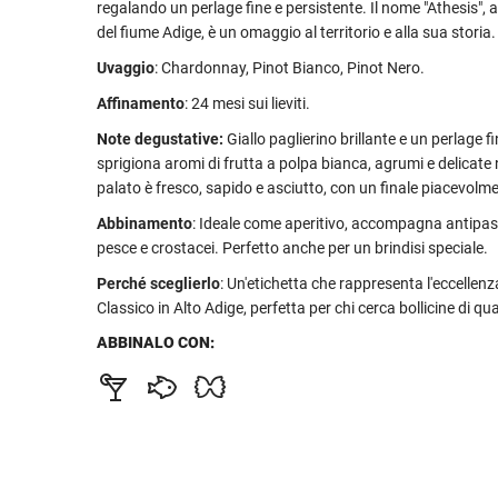
regalando un perlage fine e persistente. Il nome "Athesis", 
del fiume Adige, è un omaggio al territorio e alla sua storia.
Uvaggio
: Chardonnay, Pinot Bianco, Pinot Nero.
Affinamento
: 24 mesi sui lieviti.
Note degustative:
Giallo paglierino brillante e un perlage f
sprigiona aromi di frutta a polpa bianca, agrumi e delicate no
palato è fresco, sapido e asciutto, con un finale piacevolm
Abbinamento
: Ideale come aperitivo, accompagna antipasti
pesce e crostacei. Perfetto anche per un brindisi speciale.
Perché sceglierlo
: Un'etichetta che rappresenta l'eccellen
Classico in Alto Adige, perfetta per chi cerca bollicine di qua
ABBINALO CON: