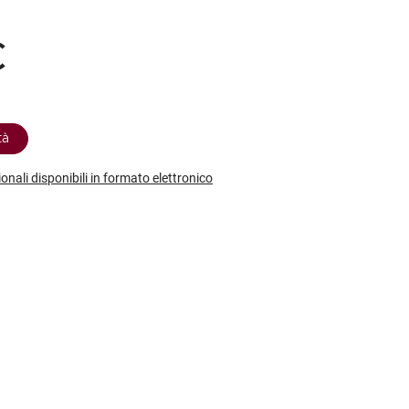
etodo
Vini Dessert
hochu
etodo Classico
Moscato
ermouth
€
etodo Charmat
Passito
tte le categorie »
etodo Ancestrale
Tutti i vini dessert »
tà
ionali disponibili in formato elettronico