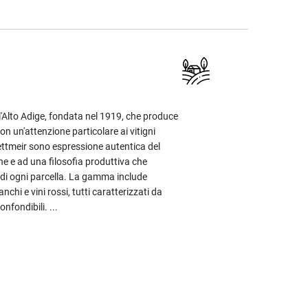
l'Alto Adige, fondata nel 1919, che produce
con un'attenzione particolare ai vitigni
 Kettmeir sono espressione autentica del
igne e ad una filosofia produttiva che
e di ogni parcella. La gamma include
chi e vini rossi, tutti caratterizzati da
nfondibili. ...