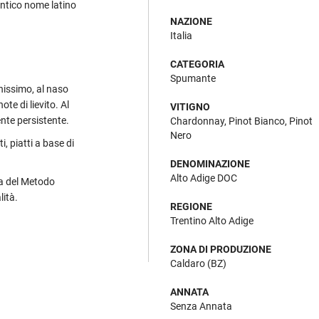
antico nome latino
NAZIONE
Italia
CATEGORIA
Spumante
inissimo, al naso
te di lievito. Al
VITIGNO
ente persistente.
Chardonnay, Pinot Bianco, Pinot
Nero
, piatti a base di
DENOMINAZIONE
Alto Adige DOC
za del Metodo
lità.
REGIONE
Trentino Alto Adige
ZONA DI PRODUZIONE
Caldaro (BZ)
ANNATA
Senza Annata