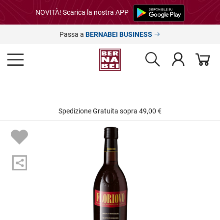
NOVITÀ! Scarica la nostra APP
Passa a
BERNABEI BUSINESS
Spedizione Gratuita sopra 49,00 €