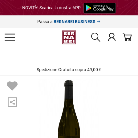
NOVITÀ! Scarica la nostra APP
Passa a
BERNABEI BUSINESS
Spedizione Gratuita sopra 49,00 €