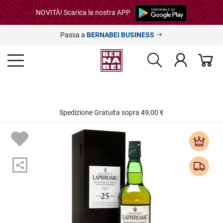
NOVITÀ! Scarica la nostra APP
Passa a
BERNABEI BUSINESS
Spedizione Gratuita sopra 49,00 €