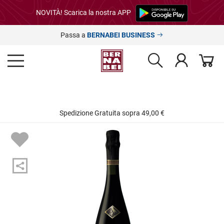
NOVITÀ! Scarica la nostra APP
Passa a
BERNABEI BUSINESS
Spedizione Gratuita sopra 49,00 €