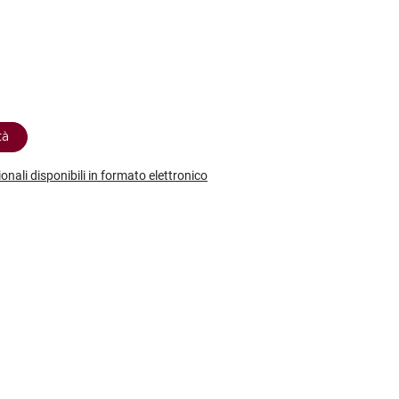
etodo
Vini Dessert
hochu
etodo Classico
Moscato
ermouth
etodo Charmat
Passito
tte le categorie »
etodo Ancestrale
Tutti i vini dessert »
tà
ionali disponibili in formato elettronico