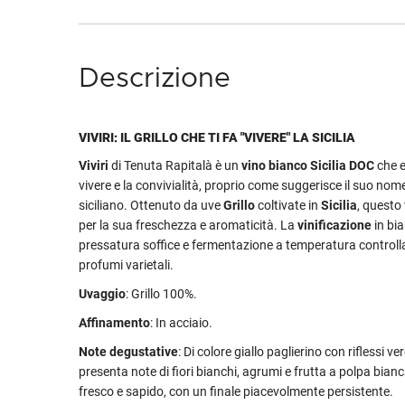
Descrizione
VIVIRI: IL GRILLO CHE TI FA "VIVERE" LA SICILIA
Viviri
di Tenuta Rapitalà è un
vino bianco Sicilia DOC
che e
vivere e la convivialità, proprio come suggerisce il suo nome
siciliano. Ottenuto da uve
Grillo
coltivate in
Sicilia
, questo 
per la sua freschezza e aromaticità. La
vinificazione
in bi
pressatura soffice e fermentazione a temperatura controlla
profumi varietali.
Uvaggio
: Grillo 100%.
Affinamento
: In acciaio.
Note degustative
: Di colore giallo paglierino con riflessi ve
presenta note di fiori bianchi, agrumi e frutta a polpa bianc
fresco e sapido, con un finale piacevolmente persistente.