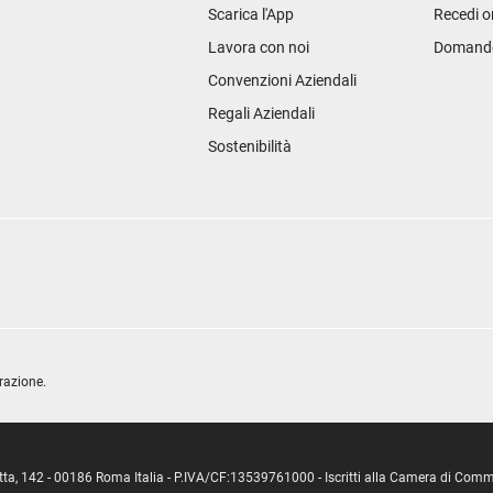
Scarica l'App
Recedi o
Lavora con noi
Domande 
Convenzioni Aziendali
Regali Aziendali
Sostenibilità
razione.
ipetta, 142 - 00186 Roma Italia - P.IVA/CF:13539761000 - Iscritti alla Camera di C