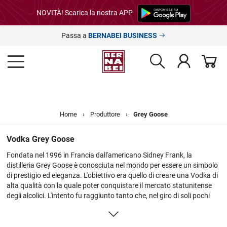
NOVITÀ! Scarica la nostra APP
Passa a
BERNABEI BUSINESS
Home
›
Produttore
›
Grey Goose
Vodka Grey Goose
Fondata nel 1996 in Francia dall'americano Sidney Frank, la
distilleria Grey Goose è conosciuta nel mondo per essere un simbolo
di prestigio ed eleganza. L'obiettivo era quello di creare una Vodka di
alta qualità con la quale poter conquistare il mercato statunitense
degli alcolici. L'intento fu raggiunto tanto che, nel giro di soli pochi
anni, il marchio si è imposto come uno dei migliori e più richiesti al
mondo. La vodka Grey Goose viene prodotta in Francia nella regione
della Charente e sotto la supervisione del mastro cantiniere François