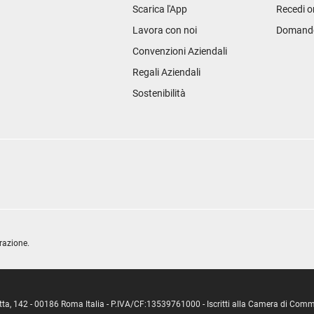
Scarica l'App
Recedi o
Lavora con noi
Domande 
Convenzioni Aziendali
Regali Aziendali
Sostenibilità
razione.
ipetta, 142 - 00186 Roma Italia - P.IVA/CF:13539761000 - Iscritti alla Camera di C