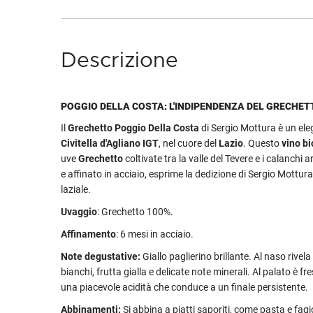
Descrizione
POGGIO DELLA COSTA: L'INDIPENDENZA DEL GRECHET
Il
Grechetto Poggio Della Costa
di Sergio Mottura è un el
Civitella d'Agliano IGT
, nel cuore del
Lazio
. Questo
vino bi
uve
Grechetto
coltivate tra la valle del Tevere e i calanchi ar
e affinato in acciaio, esprime la dedizione di Sergio Mottura 
laziale.
Uvaggio
: Grechetto 100%.
Affinamento
: 6 mesi in acciaio.
Note degustative:
Giallo paglierino brillante. Al naso rivela
bianchi, frutta gialla e delicate note minerali. Al palato è f
una piacevole acidità che conduce a un finale persistente.
Abbinamenti:
Si abbina a piatti saporiti, come pasta e fagio