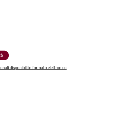
etodo
Vini Dessert
hochu
etodo Classico
Moscato
ermouth
etodo Charmat
Passito
tte le categorie »
etodo Ancestrale
Tutti i vini dessert »
tà
ionali disponibili in formato elettronico