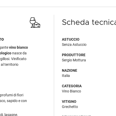
Scheda tecnic
TO
ASTUCCIO
Senza Astuccio
egante
vino bianco
ologico
nasce da
PRODUTTORE
gillosi. Vinificato
Sergio Mottura
al territorio
NAZIONE
Italia
CATEGORIA
Vino Bianco
 profumi di fiori
resco, sapido e con
VITIGNO
Grechetto
li, lasagne,