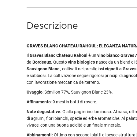
Descrizione
GRAVES BLANC CHATEAU RAHOUL: ELEGANZA NATUR
Il
Graves Blanc Chateau Rahoul
è un
vino bianco Graves
da
Bordeaux
. Questo
vino biologico
nasce da un blend di
Sauvignon Blanc
, coltivati nei prestigiosi
vigneti a Graves
e sabbiosi. La coltivazione segue rigorosi principi di
agricol
con lavorazione meccanica del terreno.
Uvaggio
: Sémillon 77%, Sauvignon Blanc 23%.
Affinamento
: 9 mesi in botti di rovere.
Note degustative:
Giallo paglierino luminoso. Al naso, off
di agrumi, fiori bianchi, spezie ed erbe aromatiche. Al palato
vivace, con una buona acidità e un finale minerale.
Abbinamenti:
Ottimo con secondi piatti di pesce strutturat