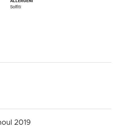
ALLERGENI
Solfiti
houl 2019