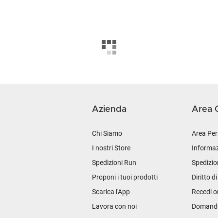
Azienda
Area C
Chi Siamo
Area Per
I nostri Store
Informaz
Spedizioni Run
Spedizio
Proponi i tuoi prodotti
Diritto d
Scarica l'App
Recedi o
Lavora con noi
Domande 